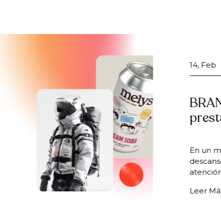
14, Feb
BRANDING 202
prestar atenc
En un mundo donde la
descanso y las distra
atención se convirtió
Leer Más