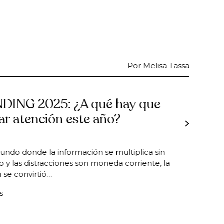
Por Melisa Tassano
5: ¿A qué hay que
ión este año?
 información se multiplica sin
cciones son moneda corriente, la
…
Ne